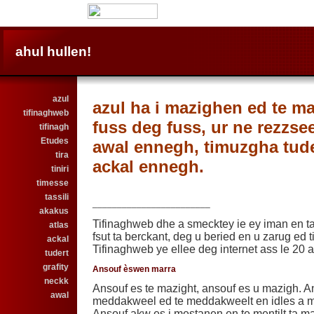
ahul hullen!
azul
azul ha i mazighen ed te m
tifinaghweb
fuss deg fuss, ur ne rezzse
tifinagh
Etudes
awal ennegh, timuzgha tud
tira
ackal ennegh.
tiniri
timesse
tassili
________________________
akakus
Tifinaghweb dhe a smecktey ie ey iman en t
atlas
fsut ta berckant, deg u beried en u zarug ed 
ackal
Tifinaghweb ye ellee deg internet ass le 20 a
tudert
grafity
Ansouf èswen marra
neckk
Ansouf es te mazight, ansouf es u mazigh. A
awal
meddakweel ed te meddakweelt en idles a m
Ansouf akw es i mestanen en te mentilt ta ma