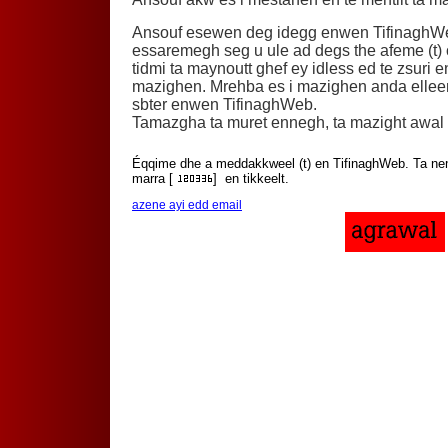
Ansouf esewen deg idegg enwen TifinaghW
essaremegh seg u ule ad degs the afeme (t) 
tidmi ta maynoutt ghef ey idless ed te zsuri en
mazighen. Mrehba es i mazighen anda ellee
sbter enwen TifinaghWeb.
Tamazgha ta muret ennegh, ta mazight awal
Éqqime dhe a meddakkweel (t) en TifinaghWeb. Ta n
marra [
]
en tikkeelt.
azene ayi edd email